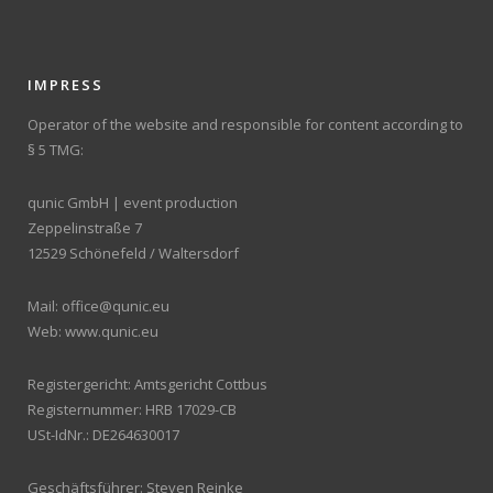
IMPRESS
Operator of the website and responsible for content according to
§ 5 TMG:
qunic GmbH | event production
Zeppelinstraße 7
12529 Schönefeld / Waltersdorf
Mail: office@qunic.eu
Web: www.qunic.eu
Registergericht: Amtsgericht Cottbus
Registernummer: HRB 17029-CB
USt-IdNr.: DE264630017
Geschäftsführer: Steven Reinke