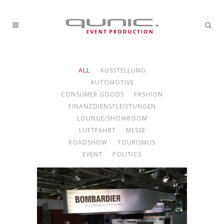
ALL
AUSSTELLUNG
AUTOMOTIVE
CONSUMER GOODS
FASHION
FINANZDIENSTLEISTUNGEN
LOUNGE/SHOWROOM
LUFTFAHRT
MESSE
ROADSHOW
TOURISMUS
EVENT
POLITICS