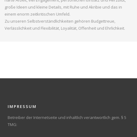
harte Arbeit, viel Engagement, persönlichen Einsatz und Herzblut,
große Ideen und kleine Details, mit Ruhe und Akribie und das in
einem enorm zeitkritischen Umfeld.
Zu unseren Selbstverständlichkeiten gehören Budgettreue,
Verlässlichkeit und Flexibilität, Loyalität, Offenheit und Ehrlichkeit.
IMPRESSUM
Betreiber der Internetseite und inhaltlich verantwortlich gem. § 5
TMG: